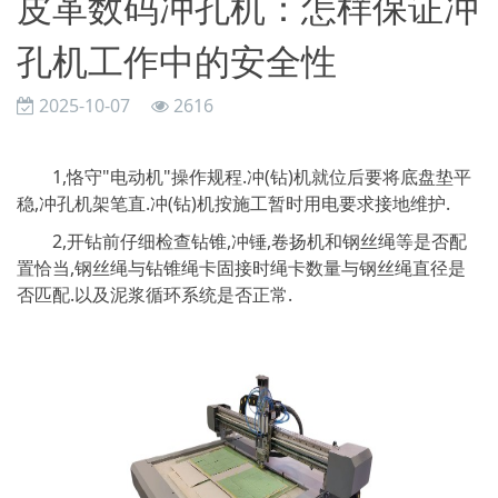
皮革数码冲孔机：怎样保证冲
孔机工作中的安全性
2025-10-07
2616
1,恪守"电动机"操作规程.冲(钻)机就位后要将底盘垫平
稳,冲孔机架笔直.冲(钻)机按施工暂时用电要求接地维护.
2,开钻前仔细检查钻锥,冲锤,卷扬机和钢丝绳等是否配
置恰当,钢丝绳与钻锥绳卡固接时绳卡数量与钢丝绳直径是
否匹配.以及泥浆循环系统是否正常.