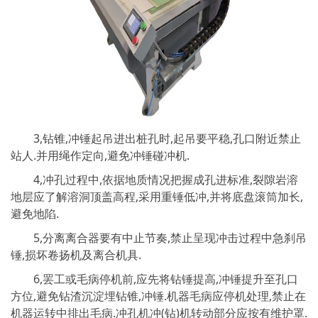
3,钻锥,冲锤起吊进出桩孔时,起吊要平稳,孔口附近禁止
站人.并用绳作定向,避免冲锤碰冲机.
4,冲孔过程中,依据地质情况把握成孔进标准,裂隙岩溶
地层应了解溶洞顶盖高程,采用重锤低冲,并将底盘滚筒加长,
避免地陷.
5,分离离合器要有中止节奏,禁止呈现冲击过程中急刹吊
锤,损坏卷扬机及离合机具.
6,罢工或毛病停机前,应先将钻锤提高,冲锤提升至孔口
方位,避免钻渣沉淀埋钻锥,冲锤.机器毛病应停机处理,禁止在
机器运转中排出毛病.冲孔机冲(钻)机转动部分应按有维护罩.